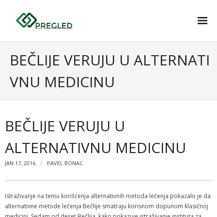
O nama
BEČLIJE VERUJU U ALTERNATI
Pretplata
VNU MEDICINU
REVIJA ISTORIJA
Zdravstveni pregled
BEČLIJE VERUJU U
AKCIJE
ALTERNATIVNU MEDICINU
- Najbolje iz Srbije
JAN 17, 2016
PAVEL BONAC
- Automobil godine
Kontakt
Istraživanje na temu korišćenja alternativnih metoda lečenja pokazalo je da
alternativne metode lečenja Bečlije smatraju korisnom dopunom klasičnoj
medicini. Sedam od deset Bečlija, kako pokazuje istraživanje instituta za