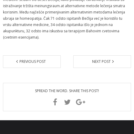
istraživanje tržišta meinungsraum.at alternativne metode lečenja smatra
korisnim. Među najčešće primenjivanim alternativnim metodama lečenja
ubraja se homeopatija. Čak 71 odsto ispitanih Bečlija već je koristilo tu
vrstu alternativne medicine, 34 odsto ispitanika išlo je jednom na
akupunkturu, 32 odsto ima iskustva sa terapijom Bahovim cvetovima
(cvetnim esencijama).
PREVIOUS POST
NEXT POST
SPREAD THE WORD. SHARE THIS POST!