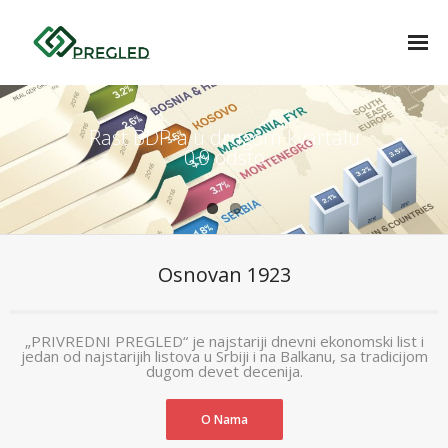
O nama
Pretplata
Rast BDP-a u drugom kvartalu
0,9 odsto
REVIJA ISTORIJA
Zdravstveni pregled
Osnovan 1923
AKCIJE
- Najbolje iz Srbije
„PRIVREDNI PREGLED“ je najstariji dnevni ekonomski list i
jedan od najstarijih listova u Srbiji i na Balkanu, sa tradicijom
- Automobil godine
dugom devet decenija.
Kontakt
O Nama