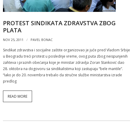
PROTEST SINDIKATA ZDRAVSTVA ZBOG
PLATA
NOV 25, 2011
PAVEL BONAC
Sindikat zdravstva i socijalne zaštite organizovao je juče pred Vladom Srbije
u Beogradu treći protest u poslednje vreme, ovog puta zbog neispunjenih
zahteva i praznih obećanja koje je ministar zdravlja Zoran Stanković dao
28. oktobra na dogovoru sa sindikalistima koji zastupaju “bele mantile”.
“Iako je do 20. novembra trebalo da stručne službe ministarstva izrade
predlog
READ MORE