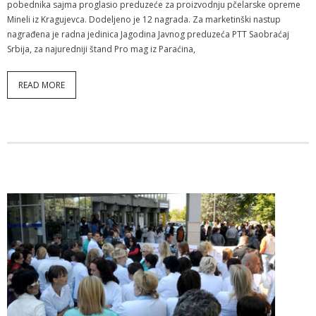
pobednika sajma proglasio preduzeće za proizvodnju pčelarske opreme
Mineli iz Kragujevca. Dodeljeno je 12 nagrada. Za marketinški nastup
nagrađena je radna jedinica Jagodina Javnog preduzeća PTT Saobraćaj
Srbija, za najuredniji štand Pro mag iz Paraćina,
READ MORE