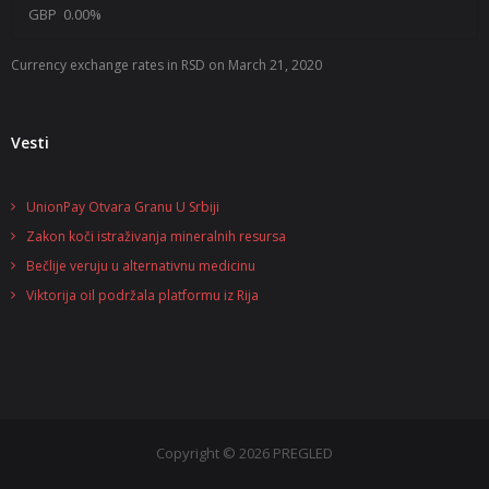
GBP
0.00
%
Currency exchange rates in
RSD
on March 21, 2020
Vesti
UnionPay Otvara Granu U Srbiji
Zakon koči istraživanja mineralnih resursa
Bečlije veruju u alternativnu medicinu
Viktorija oil podržala platformu iz Rija
Copyright © 2026 PREGLED