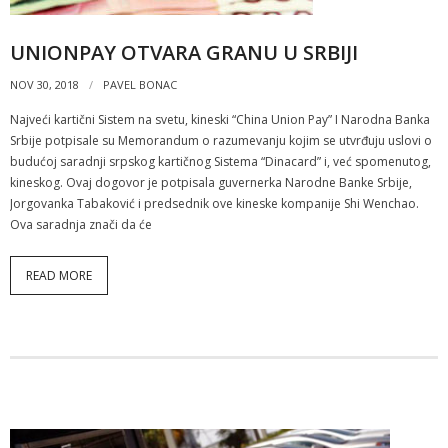
UNIONPAY OTVARA GRANU U SRBIJI
NOV 30, 2018
PAVEL BONAC
Najveći kartični Sistem na svetu, kineski “China Union Pay” I Narodna Banka
Srbije potpisale su Memorandum o razumevanju kojim se utvrđuju uslovi o
budućoj saradnji srpskog kartičnog Sistema “Dinacard” i, već spomenutog,
kineskog. Ovaj dogovor je potpisala guvernerka Narodne Banke Srbije,
Jorgovanka Tabaković i predsednik ove kineske kompanije Shi Wenchao.
Ova saradnja znači da će
READ MORE