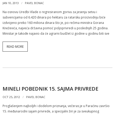
JAN 10, 2013
PAVEL BONAC
Na osnovu Uredbi Vlade o regresiranom gorivu za jesenju setvu i
subvencijama od 6.420 dinara po hektaru za ratarsku proizvodnju biće
izdvojeno preko 160 miliona dinara što je, po rečima ministra Gorana
Kneževića, najveća državna pomoć poljoprivredi u poslednjih 25 godina.
Ministar je takođe najavio da će agrarni budžet iz godine u godinu biti sve
READ MORE
MINELI POBEDNIK 15. SAJMA PRIVREDE
OCT 25, 2012
PAVEL BONAC
Proglašenjem najboljih i dodelom priznanja, večeras je u Paraćinu završio
15. međunarodni sajam privrede, a specijalni žiri je za sveukupnog