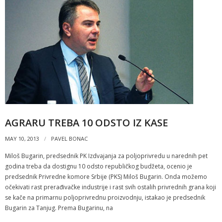
AGRARU TREBA 10 ODSTO IZ KASE
MAY 10, 2013
PAVEL BONAC
Miloš Bugarin, predsednik PK Izdvajanja za poljoprivredu u narednih pet
godina treba da dostignu 10 odsto republičkog budžeta, ocenio je
predsednik Privredne komore Srbije (PKS) Miloš Bugarin. Onda možemo
očekivati rast prerađivačke industrije i rast svih ostalih privrednih grana koji
se kače na primarnu poljoprivrednu proizvodnju, istakao je predsednik
Bugarin za Tanjug. Prema Bugarinu, na