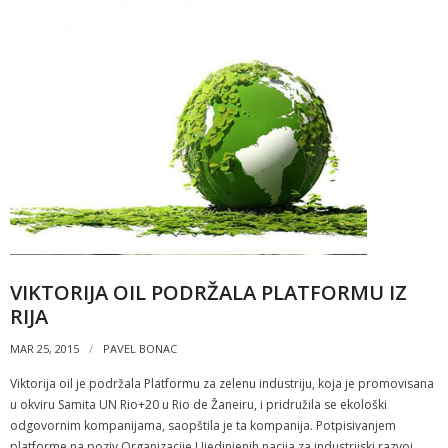
VIKTORIJA OIL PODRŽALA PLATFORMU IZ
RIJA
MAR 25, 2015
PAVEL BONAC
Viktorija oil je podržala Platformu za zelenu industriju, koja je promovisana
u okviru Samita UN Rio+20 u Rio de Žaneiru, i pridružila se ekološki
odgovornim kompanijama, saopštila je ta kompanija. Potpisivanjem
platforme na poziv Organizacije Ujedinjenih nacija za industrijski razvoj