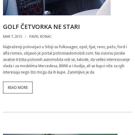
GOLF ČETVORKA NE STARI
MAR 7, 2015
PAVEL BONAC
Najtraženiji polovnjaci u Srbiji su folksvagen, opel, fijat, reno, pežo, ford i
alfa romeo, objavio je portal polovniautomobili.com. Na osnovu junske
analize tržišta polovnih automobila vidi se, takođe, da veliko interesovanje
vlada i za modelima Mercedesa, BMW-a i Audija, ali se kupci više za njih
interesuju nego što mogu da ih kupe. Zanimljivo je da
READ MORE