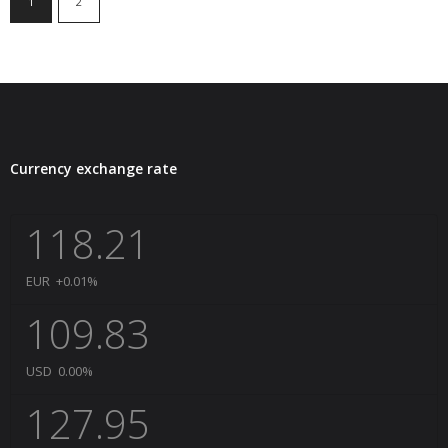
1
2
Currency exchange rate
118.21
EUR
+0.01
%
109.83
USD
0.00
%
127.95