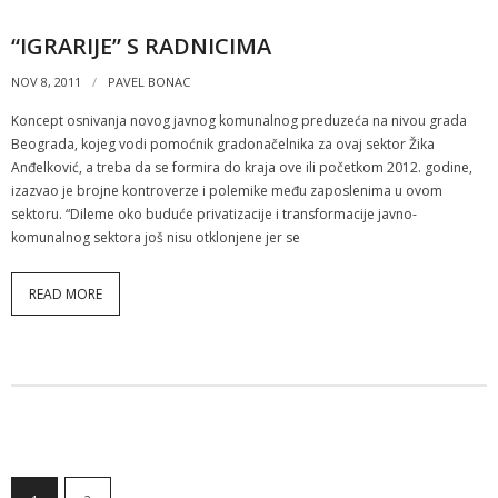
“IGRARIJE” S RADNICIMA
NOV 8, 2011
PAVEL BONAC
Koncept osnivanja novog javnog komunalnog preduzeća na nivou grada
Beograda, kojeg vodi pomoćnik gradonačelnika za ovaj sektor Žika
Anđelković, a treba da se formira do kraja ove ili početkom 2012. godine,
izazvao je brojne kontroverze i polemike među zaposlenima u ovom
sektoru. “Dileme oko buduće privatizacije i transformacije javno-
komunalnog sektora još nisu otklonjene jer se
READ MORE