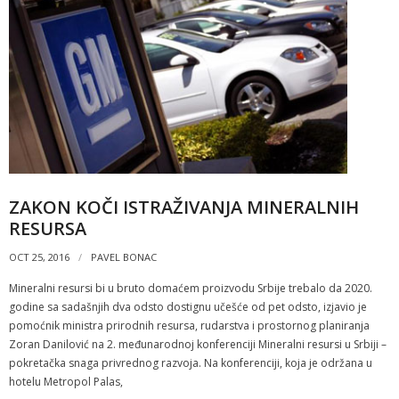
ZAKON KOČI ISTRAŽIVANJA MINERALNIH
RESURSA
OCT 25, 2016
PAVEL BONAC
Mineralni resursi bi u bruto domaćem proizvodu Srbije trebalo da 2020.
godine sa sadašnjih dva odsto dostignu učešće od pet odsto, izjavio je
pomoćnik ministra prirodnih resursa, rudarstva i prostornog planiranja
Zoran Danilović na 2. međunarodnoj konferenciji Mineralni resursi u Srbiji –
pokretačka snaga privrednog razvoja. Na konferenciji, koja je održana u
hotelu Metropol Palas,