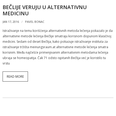
BEČLIJE VERUJU U ALTERNATIVNU
MEDICINU
JAN 17, 2016
PAVEL BONAC
Istraživanje na temu korišćenja alternativnih metoda lečenja pokazalo je da
alternativne metode lečenja Bečlije smatraju korisnom dopunom klasičnoj
medicini. Sedam od deset Bečlija, kako pokazuje istraživanje instituta za
istraživanje tržišta meinungsraum.at alternativne metode lečenja smatra
korisnim. Među najčešće primenjivanim alternativnim metodama lečenja
ubraja se homeopatija. Čak 71 odsto ispitanih Bečlija već je koristilo tu
vrstu
READ MORE